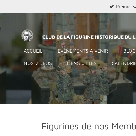
Premier s
Passer
au
contenu
principal
CLUB DE LA FIGURINE HISTORIQUE DU 
ACCUEIL
EVÈNEMENTS À VENIR
BLOG
NOS VIDEOS
LIENS UTILES
CALENDRI
Figurines de nos Memb